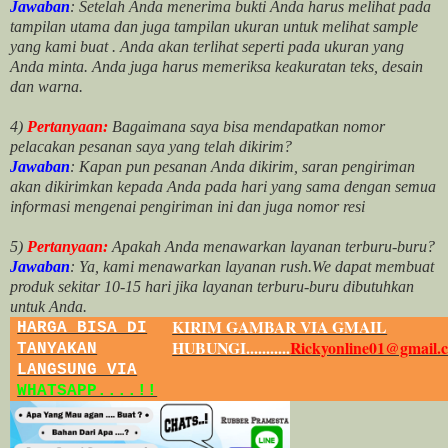
Jawaban
: Setelah Anda menerima bukti Anda harus melihat pada
tampilan utama dan juga tampilan ukuran untuk melihat
sample
yang kami buat .
Anda akan terlihat seperti pada ukuran yang
Anda minta. Anda juga harus memeriksa keakuratan teks, desain
dan warna.
4)
Pertanyaan:
Bagaimana saya bisa mendapatkan nomor
pelacakan pesanan saya yang telah dikirim?
Jawaban
:
Kapan pun pesanan Anda dikirim, saran pengiriman
akan dikirimkan kepada Anda pada hari yang sama dengan semua
informasi mengenai pengiriman ini dan juga nomor
resi
5)
Pertanyaan:
Apakah Anda menawarkan layanan terburu-buru?
Jawaban
:
Ya, kami menawarkan layanan rush.We dapat membuat
produk sekitar
10
-
15
hari jika layanan terburu-buru dibutuhkan
untuk Anda.
KIRIM GAMBAR VIA GMAIL
HARGA BISA DI
HUBUNGI...........
Rickyonline01@gmail.
TANYAKAN
LANGSUNG VIA
WHATSAPP....!!