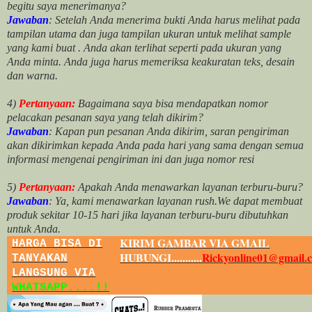
begitu saya menerimanya?
Jawaban
: Setelah Anda menerima bukti Anda harus melihat pada
tampilan utama dan juga tampilan ukuran untuk melihat
sample
yang kami buat .
Anda akan terlihat seperti pada ukuran yang
Anda minta. Anda juga harus memeriksa keakuratan teks, desain
dan warna.
4)
Pertanyaan:
Bagaimana saya bisa mendapatkan nomor
pelacakan pesanan saya yang telah dikirim?
Jawaban
:
Kapan pun pesanan Anda dikirim, saran pengiriman
akan dikirimkan kepada Anda pada hari yang sama dengan semua
informasi mengenai pengiriman ini dan juga nomor
resi
5)
Pertanyaan:
Apakah Anda menawarkan layanan terburu-buru?
Jawaban
:
Ya, kami menawarkan layanan rush.We dapat membuat
produk sekitar
10
-
15
hari jika layanan terburu-buru dibutuhkan
untuk Anda.
KIRIM GAMBAR VIA GMAIL
HARGA BISA DI
HUBUNGI...........
Rickyonline01@gmail.
TANYAKAN
LANGSUNG VIA
WHATSAPP....!!