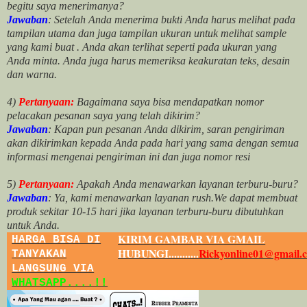
begitu saya menerimanya?
Jawaban
: Setelah Anda menerima bukti Anda harus melihat pada
tampilan utama dan juga tampilan ukuran untuk melihat
sample
yang kami buat .
Anda akan terlihat seperti pada ukuran yang
Anda minta. Anda juga harus memeriksa keakuratan teks, desain
dan warna.
4)
Pertanyaan:
Bagaimana saya bisa mendapatkan nomor
pelacakan pesanan saya yang telah dikirim?
Jawaban
:
Kapan pun pesanan Anda dikirim, saran pengiriman
akan dikirimkan kepada Anda pada hari yang sama dengan semua
informasi mengenai pengiriman ini dan juga nomor
resi
5)
Pertanyaan:
Apakah Anda menawarkan layanan terburu-buru?
Jawaban
:
Ya, kami menawarkan layanan rush.We dapat membuat
produk sekitar
10
-
15
hari jika layanan terburu-buru dibutuhkan
untuk Anda.
KIRIM GAMBAR VIA GMAIL
HARGA BISA DI
HUBUNGI...........
Rickyonline01@gmail.
TANYAKAN
LANGSUNG VIA
WHATSAPP....!!