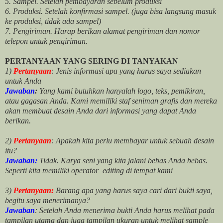
5. Sampel. Setelah pembayaran sebelum produksi
6. Produksi. Setelah konfirmasi sampel. (juga bisa langsung masuk
ke produksi, tidak ada sampel)
7. Pengiriman. Harap berikan alamat pengiriman dan nomor
telepon untuk pengiriman.
PERTANYAAN YANG SERING DI TANYAKAN
1)
Pertanyaan
: Jenis informasi apa yang harus saya sediakan
untuk Anda
Jawaban
:
Yang kami butuhkan hanyalah logo, teks, pemikiran,
atau gagasan Anda. Kami memiliki staf seniman grafis dan mereka
akan membuat desain Anda dari informasi yang dapat Anda
berikan.
2)
Pertanyaan
: Apakah kita perlu membayar untuk
sebuah desain
itu?
Jawaban:
Tidak. Karya seni yang kita jalani bebas Anda bebas.
Seperti kita memiliki
operator
editing di tempat kami
3)
Pertanyaan:
Barang apa yang harus saya cari dari bukti saya,
begitu saya menerimanya?
Jawaban
: Setelah Anda menerima bukti Anda harus melihat pada
tampilan utama dan juga tampilan ukuran untuk melihat
sample