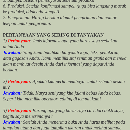
5. Sampel. Setelah pembayaran sebelum produksi
6. Produksi. Setelah konfirmasi sampel. (juga bisa langsung masuk
ke produksi, tidak ada sampel)
7. Pengiriman. Harap berikan alamat pengiriman dan nomor
telepon untuk pengiriman.
PERTANYAAN YANG SERING DI TANYAKAN
1)
Pertanyaan
: Jenis informasi apa yang harus saya sediakan
untuk Anda
Jawaban
:
Yang kami butuhkan hanyalah logo, teks, pemikiran,
atau gagasan Anda. Kami memiliki staf seniman grafis dan mereka
akan membuat desain Anda dari informasi yang dapat Anda
berikan.
2)
Pertanyaan
: Apakah kita perlu membayar untuk
sebuah desain
itu?
Jawaban:
Tidak. Karya seni yang kita jalani bebas Anda bebas.
Seperti kita memiliki
operator
editing di tempat kami
3)
Pertanyaan:
Barang apa yang harus saya cari dari bukti saya,
begitu saya menerimanya?
Jawaban
: Setelah Anda menerima bukti Anda harus melihat pada
tampilan utama dan juga tampilan ukuran untuk melihat
sample