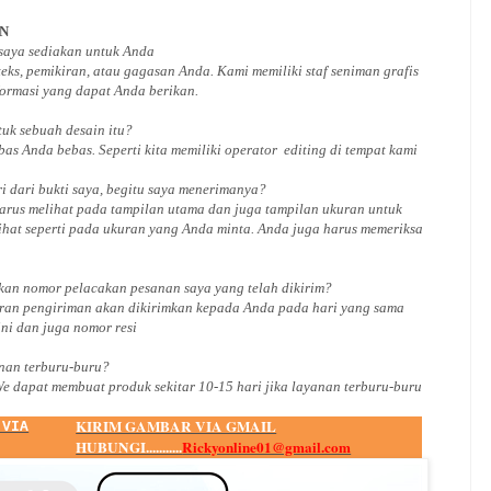
AN
 saya sediakan untuk Anda
ks, pemikiran, atau gagasan Anda. Kami memiliki staf seniman grafis
ormasi yang dapat Anda berikan.
ntuk
sebuah desain
itu?
bas Anda bebas. Seperti kita memiliki
operator
editing di tempat kami
i dari bukti saya, begitu saya menerimanya?
arus melihat pada tampilan utama dan juga tampilan ukuran untuk
ihat seperti pada ukuran yang Anda minta. Anda juga harus memeriksa
an nomor pelacakan pesanan saya yang telah dikirim?
ran pengiriman akan dikirimkan kepada Anda pada hari yang sama
ini dan juga nomor
resi
an terburu-buru?
We dapat membuat produk sekitar
10
-
15
hari jika layanan terburu-buru
KIRIM GAMBAR VIA GMAIL
 VIA
HUBUNGI...........
Rickyonline01@gmail.com