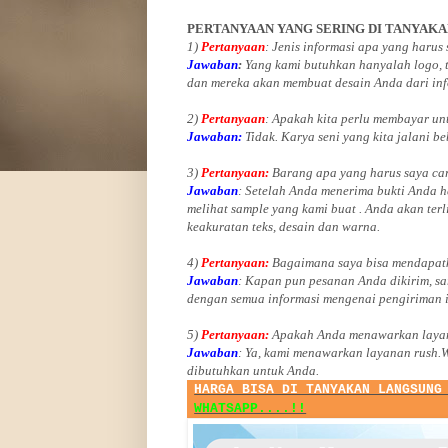
PERTANYAAN YANG SERING DI TANYAK
1)
Pertanyaan
: Jenis informasi apa yang harus
Jawaban
:
Yang kami butuhkan hanyalah logo, te
dan mereka akan membuat desain Anda dari inf
2)
Pertanyaan
: Apakah kita perlu membayar u
Jawaban:
Tidak. Karya seni yang kita jalani be
3)
Pertanyaan:
Barang apa yang harus saya car
Jawaban
: Setelah Anda menerima bukti Anda h
melihat
sample yang kami buat .
Anda akan terl
keakuratan teks, desain dan warna.
4)
Pertanyaan:
Bagaimana saya bisa mendapatk
Jawaban
:
Kapan pun pesanan Anda dikirim, sa
dengan semua informasi mengenai pengiriman 
5)
Pertanyaan:
Apakah Anda menawarkan layan
Jawaban
:
Ya, kami menawarkan layanan rush.
dibutuhkan untuk Anda.
HARGA BISA DI TANYAKAN LANGSUNG
WHATSAPP....!!