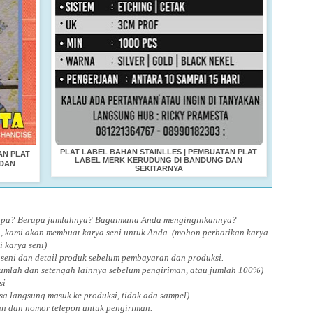
PLAT LABEL BAHAN STAINLLES | PEMBUATAN PLAT
AN PLAT
LABEL MERK KERUDUNG DI BANDUNG DAN
 DAN
SEKITARNYA
 apa? Berapa jumlahnya? Bagaimana Anda menginginkannya?
, kami akan membuat karya seni untuk Anda. (mohon perhatikan karya
i karya seni)
 seni dan detail produk sebelum pembayaran dan produksi.
jumlah dan setengah lainnya sebelum pengiriman, atau jumlah 100%)
si
isa langsung masuk ke produksi, tidak ada sampel)
an dan nomor telepon untuk pengiriman.