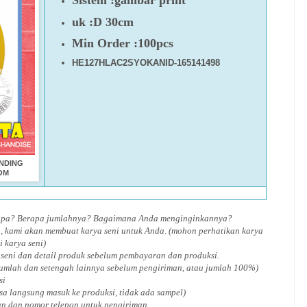
Sistem :gambar print
uk :D 30cm
Min Order :100pcs
HE127HLAC2SYOKANID-165141498
INDING
OM
 apa? Berapa jumlahnya? Bagaimana Anda menginginkannya?
, kami akan membuat karya seni untuk Anda. (mohon perhatikan karya
i karya seni)
 seni dan detail produk sebelum pembayaran dan produksi.
jumlah dan setengah lainnya sebelum pengiriman, atau jumlah 100%)
si
isa langsung masuk ke produksi, tidak ada sampel)
an dan nomor telepon untuk pengiriman.