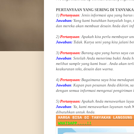
PERTANYAAN YANG SERING DI TANYAK
1)
Pertanyaan
: Jenis informasi apa yang harus
Jawaban
:
Yang kami butuhkan hanyalah logo, te
dan mereka akan membuat desain Anda dari inf
2)
Pertanyaan
: Apakah kita perlu membayar u
Jawaban:
Tidak. Karya seni yang kita jalani be
3)
Pertanyaan:
Barang apa yang harus saya car
Jawaban
: Setelah Anda menerima bukti Anda h
melihat
sample yang kami buat .
Anda akan terl
keakuratan teks, desain dan warna.
4)
Pertanyaan:
Bagaimana saya bisa mendapatk
Jawaban
:
Kapan pun pesanan Anda dikirim, sa
dengan semua informasi mengenai pengiriman 
5)
Pertanyaan:
Apakah Anda menawarkan layan
Jawaban
:
Ya, kami menawarkan layanan rush.
dibutuhkan untuk Anda.
HARGA BISA DI TANYAKAN LANGSUNG
WHATSAPP....!!