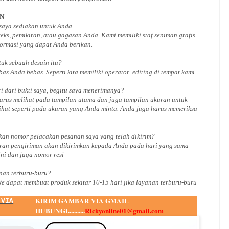
AN
 saya sediakan untuk Anda
ks, pemikiran, atau gagasan Anda. Kami memiliki staf seniman grafis
ormasi yang dapat Anda berikan.
ntuk
sebuah desain
itu?
bas Anda bebas. Seperti kita memiliki
operator
editing di tempat kami
i dari bukti saya, begitu saya menerimanya?
arus melihat pada tampilan utama dan juga tampilan ukuran untuk
ihat seperti pada ukuran yang Anda minta. Anda juga harus memeriksa
an nomor pelacakan pesanan saya yang telah dikirim?
ran pengiriman akan dikirimkan kepada Anda pada hari yang sama
ini dan juga nomor
resi
an terburu-buru?
We dapat membuat produk sekitar
10
-
15
hari jika layanan terburu-buru
KIRIM GAMBAR VIA GMAIL
 VIA
HUBUNGI...........
Rickyonline01@gmail.com