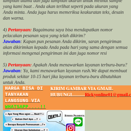
tampilan utama dan juga tampilan ukuran untuk melihat
sample
yang kami buat .
Anda akan terlihat seperti pada ukuran yang
Anda minta. Anda juga harus memeriksa keakuratan teks, desain
dan warna.
4)
Pertanyaan:
Bagaimana saya bisa mendapatkan nomor
pelacakan pesanan saya yang telah dikirim?
Jawaban
:
Kapan pun pesanan Anda dikirim, saran pengiriman
akan dikirimkan kepada Anda pada hari yang sama dengan semua
informasi mengenai pengiriman ini dan juga nomor
resi
5)
Pertanyaan:
Apakah Anda menawarkan layanan terburu-buru?
Jawaban
:
Ya, kami menawarkan layanan rush.We dapat membuat
produk sekitar
10
-
15
hari jika layanan terburu-buru dibutuhkan
untuk Anda.
KIRIM GAMBAR VIA GMAIL
HARGA BISA DI
HUBUNGI...........
Rickyonline01@gmail.
TANYAKAN
LANGSUNG VIA
WHATSAPP....!!