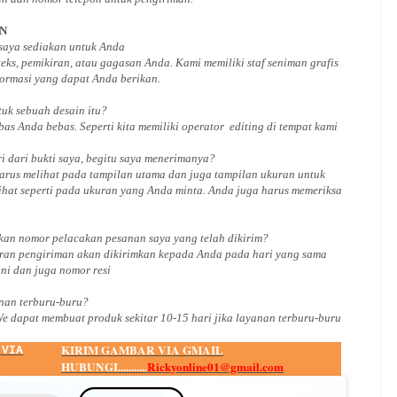
AN
 saya sediakan untuk Anda
ks, pemikiran, atau gagasan Anda. Kami memiliki staf seniman grafis
ormasi yang dapat Anda berikan.
ntuk
sebuah desain
itu?
bas Anda bebas. Seperti kita memiliki
operator
editing di tempat kami
i dari bukti saya, begitu saya menerimanya?
arus melihat pada tampilan utama dan juga tampilan ukuran untuk
ihat seperti pada ukuran yang Anda minta. Anda juga harus memeriksa
an nomor pelacakan pesanan saya yang telah dikirim?
ran pengiriman akan dikirimkan kepada Anda pada hari yang sama
ini dan juga nomor
resi
an terburu-buru?
We dapat membuat produk sekitar
10
-
15
hari jika layanan terburu-buru
KIRIM GAMBAR VIA GMAIL
 VIA
HUBUNGI...........
Rickyonline01@gmail.com