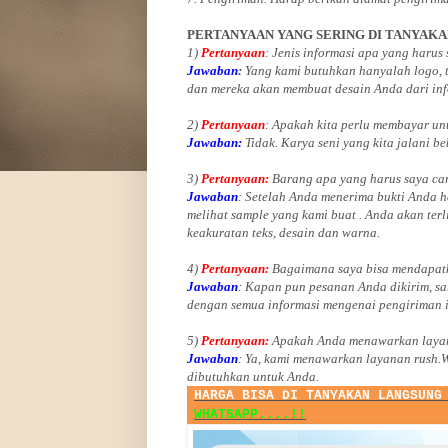
PERTANYAAN YANG SERING DI TANYAK
1)
Pertanyaan
: Jenis informasi apa yang harus
Jawaban
:
Yang kami butuhkan hanyalah logo, te
dan mereka akan membuat desain Anda dari inf
2)
Pertanyaan
: Apakah kita perlu membayar u
Jawaban:
Tidak. Karya seni yang kita jalani be
3)
Pertanyaan:
Barang apa yang harus saya car
Jawaban
: Setelah Anda menerima bukti Anda h
melihat
sample yang kami buat .
Anda akan terl
keakuratan teks, desain dan warna.
4)
Pertanyaan:
Bagaimana saya bisa mendapatk
Jawaban
:
Kapan pun pesanan Anda dikirim, sa
dengan semua informasi mengenai pengiriman 
5)
Pertanyaan:
Apakah Anda menawarkan layan
Jawaban
:
Ya, kami menawarkan layanan rush.
dibutuhkan untuk Anda.
HARGA BISA DI TANYAKAN LANGSUNG
WHATSAPP....!!