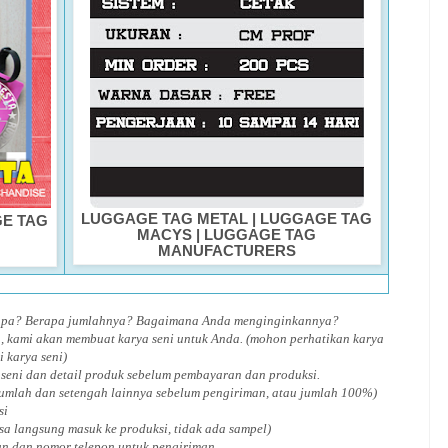
LUGGAGE TAG METAL
|
LUGGAGE TAG
E TAG
MACYS
|
LUGGAGE TAG
MANUFACTURERS
 apa? Berapa jumlahnya? Bagaimana Anda menginginkannya?
, kami akan membuat karya seni untuk Anda. (mohon perhatikan karya
i karya seni)
 seni dan detail produk sebelum pembayaran dan produksi.
jumlah dan setengah lainnya sebelum pengiriman, atau jumlah 100%)
si
isa langsung masuk ke produksi, tidak ada sampel)
an dan nomor telepon untuk pengiriman.