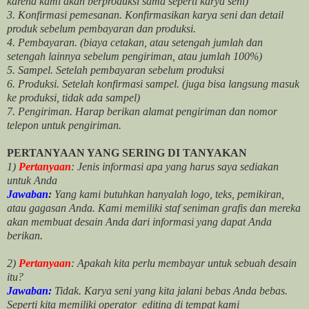
karena kami akan berproduksi sama seperti karya seni)
3. Konfirmasi pemesanan. Konfirmasikan karya seni dan detail
produk sebelum pembayaran dan produksi.
4. Pembayaran. (biaya cetakan, atau setengah jumlah dan
setengah lainnya sebelum pengiriman, atau jumlah 100%)
5. Sampel. Setelah pembayaran sebelum produksi
6. Produksi. Setelah konfirmasi sampel. (juga bisa langsung masuk
ke produksi, tidak ada sampel)
7. Pengiriman. Harap berikan alamat pengiriman dan nomor
telepon untuk pengiriman.
PERTANYAAN YANG SERING DI TANYAKAN
1)
Pertanyaan
: Jenis informasi apa yang harus saya sediakan
untuk Anda
Jawaban
:
Yang kami butuhkan hanyalah logo, teks, pemikiran,
atau gagasan Anda. Kami memiliki staf seniman grafis dan mereka
akan membuat desain Anda dari informasi yang dapat Anda
berikan.
2)
Pertanyaan
: Apakah kita perlu membayar untuk
sebuah desain
itu?
Jawaban:
Tidak. Karya seni yang kita jalani bebas Anda bebas.
Seperti kita memiliki
operator
editing di tempat kami