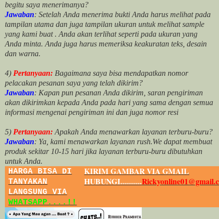
begitu saya menerimanya?
Jawaban
: Setelah Anda menerima bukti Anda harus melihat pada
tampilan utama dan juga tampilan ukuran untuk melihat
sample
yang kami buat .
Anda akan terlihat seperti pada ukuran yang
Anda minta. Anda juga harus memeriksa keakuratan teks, desain
dan warna.
4)
Pertanyaan:
Bagaimana saya bisa mendapatkan nomor
pelacakan pesanan saya yang telah dikirim?
Jawaban
:
Kapan pun pesanan Anda dikirim, saran pengiriman
akan dikirimkan kepada Anda pada hari yang sama dengan semua
informasi mengenai pengiriman ini dan juga nomor
resi
5)
Pertanyaan:
Apakah Anda menawarkan layanan terburu-buru?
Jawaban
:
Ya, kami menawarkan layanan rush.We dapat membuat
produk sekitar
10
-
15
hari jika layanan terburu-buru dibutuhkan
untuk Anda.
KIRIM GAMBAR VIA GMAIL
HARGA BISA DI
HUBUNGI...........
Rickyonline01@gmail.
TANYAKAN
LANGSUNG VIA
WHATSAPP....!!