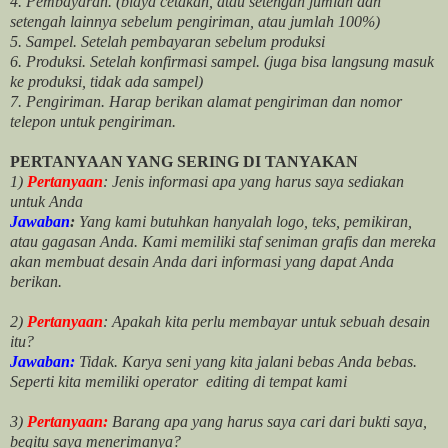
4. Pembayaran. (biaya cetakan, atau setengah jumlah dan
setengah lainnya sebelum pengiriman, atau jumlah 100%)
5. Sampel. Setelah pembayaran sebelum produksi
6. Produksi. Setelah konfirmasi sampel. (juga bisa langsung masuk
ke produksi, tidak ada sampel)
7. Pengiriman. Harap berikan alamat pengiriman dan nomor
telepon untuk pengiriman.
PERTANYAAN YANG SERING DI TANYAKAN
1)
Pertanyaan
: Jenis informasi apa yang harus saya sediakan
untuk Anda
Jawaban
:
Yang kami butuhkan hanyalah logo, teks, pemikiran,
atau gagasan Anda. Kami memiliki staf seniman grafis dan mereka
akan membuat desain Anda dari informasi yang dapat Anda
berikan.
2)
Pertanyaan
: Apakah kita perlu membayar untuk
sebuah desain
itu?
Jawaban:
Tidak. Karya seni yang kita jalani bebas Anda bebas.
Seperti kita memiliki
operator
editing di tempat kami
3)
Pertanyaan:
Barang apa yang harus saya cari dari bukti saya,
begitu saya menerimanya?