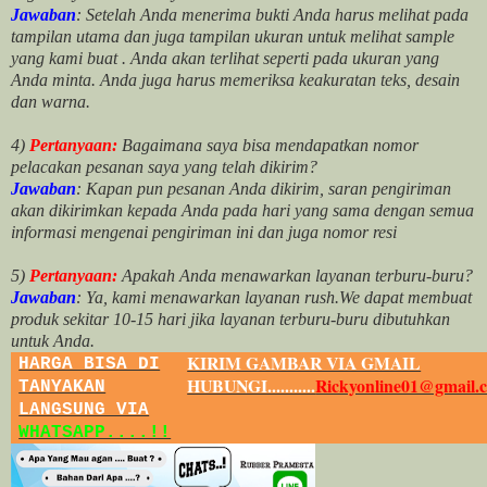
Jawaban
: Setelah Anda menerima bukti Anda harus melihat pada
tampilan utama dan juga tampilan ukuran untuk melihat
sample
yang kami buat .
Anda akan terlihat seperti pada ukuran yang
Anda minta. Anda juga harus memeriksa keakuratan teks, desain
dan warna.
4)
Pertanyaan:
Bagaimana saya bisa mendapatkan nomor
pelacakan pesanan saya yang telah dikirim?
Jawaban
:
Kapan pun pesanan Anda dikirim, saran pengiriman
akan dikirimkan kepada Anda pada hari yang sama dengan semua
informasi mengenai pengiriman ini dan juga nomor
resi
5)
Pertanyaan:
Apakah Anda menawarkan layanan terburu-buru?
Jawaban
:
Ya, kami menawarkan layanan rush.We dapat membuat
produk sekitar
10
-
15
hari jika layanan terburu-buru dibutuhkan
untuk Anda.
KIRIM GAMBAR VIA GMAIL
HARGA BISA DI
HUBUNGI...........
Rickyonline01@gmail.
TANYAKAN
LANGSUNG VIA
WHATSAPP....!!