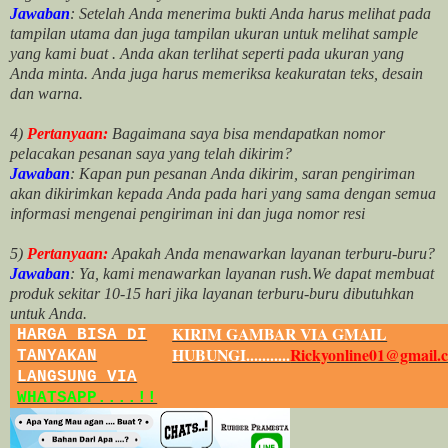
Jawaban
: Setelah Anda menerima bukti Anda harus melihat pada
tampilan utama dan juga tampilan ukuran untuk melihat
sample
yang kami buat .
Anda akan terlihat seperti pada ukuran yang
Anda minta. Anda juga harus memeriksa keakuratan teks, desain
dan warna.
4)
Pertanyaan:
Bagaimana saya bisa mendapatkan nomor
pelacakan pesanan saya yang telah dikirim?
Jawaban
:
Kapan pun pesanan Anda dikirim, saran pengiriman
akan dikirimkan kepada Anda pada hari yang sama dengan semua
informasi mengenai pengiriman ini dan juga nomor
resi
5)
Pertanyaan:
Apakah Anda menawarkan layanan terburu-buru?
Jawaban
:
Ya, kami menawarkan layanan rush.We dapat membuat
produk sekitar
10
-
15
hari jika layanan terburu-buru dibutuhkan
untuk Anda.
KIRIM GAMBAR VIA GMAIL
HARGA BISA DI
HUBUNGI...........
Rickyonline01@gmail.
TANYAKAN
LANGSUNG VIA
WHATSAPP....!!