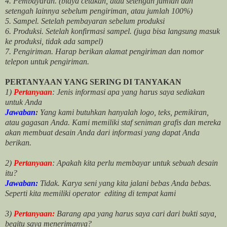
4. Pembayaran. (biaya cetakan, atau setengah jumlah dan
setengah lainnya sebelum pengiriman, atau jumlah 100%)
5. Sampel. Setelah pembayaran sebelum produksi
6. Produksi. Setelah konfirmasi sampel. (juga bisa langsung masuk
ke produksi, tidak ada sampel)
7. Pengiriman. Harap berikan alamat pengiriman dan nomor
telepon untuk pengiriman.
PERTANYAAN YANG SERING DI TANYAKAN
1)
Pertanyaan
: Jenis informasi apa yang harus saya sediakan
untuk Anda
Jawaban
:
Yang kami butuhkan hanyalah logo, teks, pemikiran,
atau gagasan Anda. Kami memiliki staf seniman grafis dan mereka
akan membuat desain Anda dari informasi yang dapat Anda
berikan.
2)
Pertanyaan
: Apakah kita perlu membayar untuk
sebuah desain
itu?
Jawaban:
Tidak. Karya seni yang kita jalani bebas Anda bebas.
Seperti kita memiliki
operator
editing di tempat kami
3)
Pertanyaan:
Barang apa yang harus saya cari dari bukti saya,
begitu saya menerimanya?