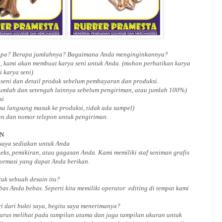
 apa? Berapa jumlahnya? Bagaimana Anda menginginkannya?
, kami akan membuat karya seni untuk Anda. (mohon perhatikan karya
i karya seni)
 seni dan detail produk sebelum pembayaran dan produksi.
jumlah dan setengah lainnya sebelum pengiriman, atau jumlah 100%)
si
isa langsung masuk ke produksi, tidak ada sampel)
an dan nomor telepon untuk pengiriman.
AN
 saya sediakan untuk Anda
ks, pemikiran, atau gagasan Anda. Kami memiliki staf seniman grafis
ormasi yang dapat Anda berikan.
ntuk
sebuah desain
itu?
bas Anda bebas. Seperti kita memiliki
operator
editing di tempat kami
i dari bukti saya, begitu saya menerimanya?
arus melihat pada tampilan utama dan juga tampilan ukuran untuk