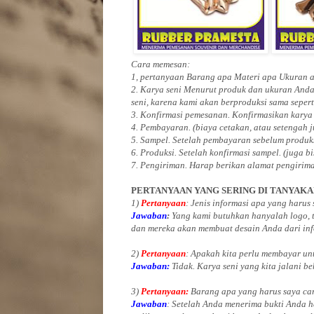
Cara memesan:
1, pertanyaan Barang apa Materi apa Ukuran
2. Karya seni Menurut produk dan ukuran Anda
seni, karena kami akan berproduksi sama sepert
3. Konfirmasi pemesanan. Konfirmasikan karya
4. Pembayaran. (biaya cetakan, atau setengah 
5. Sampel. Setelah pembayaran sebelum produk
6. Produksi. Setelah konfirmasi sampel. (juga b
7. Pengiriman. Harap berikan alamat pengirim
PERTANYAAN YANG SERING DI TANYAK
1)
Pertanyaan
: Jenis informasi apa yang harus
Jawaban
:
Yang kami butuhkan hanyalah logo, te
dan mereka akan membuat desain Anda dari inf
2)
Pertanyaan
: Apakah kita perlu membayar u
Jawaban:
Tidak. Karya seni yang kita jalani be
3)
Pertanyaan:
Barang apa yang harus saya car
Jawaban
: Setelah Anda menerima bukti Anda h