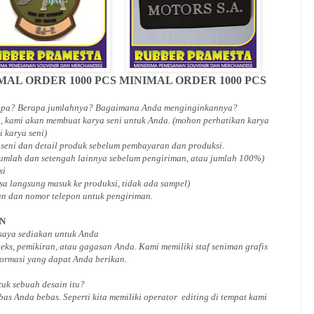
MAL ORDER 1000 PCS
MINIMAL ORDER 1000 PCS
 apa? Berapa jumlahnya? Bagaimana Anda menginginkannya?
, kami akan membuat karya seni untuk Anda. (mohon perhatikan karya
i karya seni)
 seni dan detail produk sebelum pembayaran dan produksi.
jumlah dan setengah lainnya sebelum pengiriman, atau jumlah 100%)
si
isa langsung masuk ke produksi, tidak ada sampel)
an dan nomor telepon untuk pengiriman.
AN
 saya sediakan untuk Anda
ks, pemikiran, atau gagasan Anda. Kami memiliki staf seniman grafis
ormasi yang dapat Anda berikan.
ntuk
sebuah desain
itu?
bas Anda bebas. Seperti kita memiliki
operator
editing di tempat kami