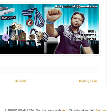
Beranda
Posting Lama
RUBBER PRAMESTA . Gambar tema oleh
sndr
. Diberdayakan oleh
Blogger
.