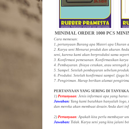
MINIMAL ORDER 1000 PCS
MINI
Cara memesan:
1, pertanyaan Barang apa Materi apa Ukuran
2. Karya seni Menurut produk dan ukuran Anda
seni, karena kami akan berproduksi sama sepert
3. Konfirmasi pemesanan. Konfirmasikan karya
4. Pembayaran. (biaya cetakan, atau setengah 
5. Sampel. Setelah pembayaran sebelum produk
6. Produksi. Setelah konfirmasi sampel. (juga b
7. Pengiriman. Harap berikan alamat pengirim
PERTANYAAN YANG SERING DI TANYAK
1)
Pertanyaan
: Jenis informasi apa yang harus
Jawaban
:
Yang kami butuhkan hanyalah logo, te
dan mereka akan membuat desain Anda dari inf
2)
Pertanyaan
: Apakah kita perlu membayar u
Jawaban:
Tidak. Karya seni yang kita jalani be