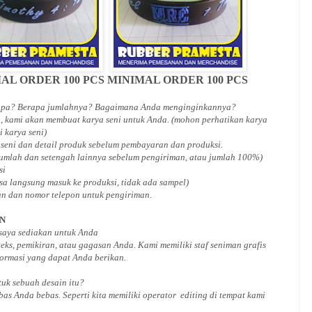
AL ORDER 100 PCS
MINIMAL ORDER 100 PCS
 apa? Berapa jumlahnya? Bagaimana Anda menginginkannya?
, kami akan membuat karya seni untuk Anda. (mohon perhatikan karya
i karya seni)
 seni dan detail produk sebelum pembayaran dan produksi.
jumlah dan setengah lainnya sebelum pengiriman, atau jumlah 100%)
si
isa langsung masuk ke produksi, tidak ada sampel)
an dan nomor telepon untuk pengiriman.
AN
 saya sediakan untuk Anda
ks, pemikiran, atau gagasan Anda. Kami memiliki staf seniman grafis
ormasi yang dapat Anda berikan.
ntuk
sebuah desain
itu?
bas Anda bebas. Seperti kita memiliki
operator
editing di tempat kami