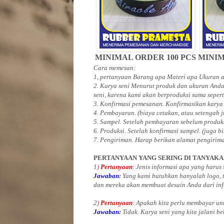
MINIMAL ORDER 100 PCS
MINIM
Cara memesan:
1, pertanyaan Barang apa Materi apa Ukuran
2. Karya seni Menurut produk dan ukuran Anda
seni, karena kami akan berproduksi sama sepert
3. Konfirmasi pemesanan. Konfirmasikan karya
4. Pembayaran. (biaya cetakan, atau setengah 
5. Sampel. Setelah pembayaran sebelum produk
6. Produksi. Setelah konfirmasi sampel. (juga b
7. Pengiriman. Harap berikan alamat pengirim
PERTANYAAN YANG SERING DI TANYAK
1)
Pertanyaan
: Jenis informasi apa yang harus
Jawaban
:
Yang kami butuhkan hanyalah logo, te
dan mereka akan membuat desain Anda dari inf
2)
Pertanyaan
: Apakah kita perlu membayar u
Jawaban:
Tidak. Karya seni yang kita jalani be