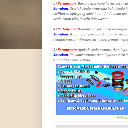
3)
Pertanyaan:
Barang apa yang harus saya car
Jawaban
: Setelah Anda menerima bukti Anda h
melihat
sample yang kami buat .
Anda akan terl
keakuratan teks, desain dan warna.
4)
Pertanyaan:
Bagaimana saya bisa mendapatk
Jawaban
:
Kapan pun pesanan Anda dikirim, sa
dengan semua informasi mengenai pengiriman 
5)
Pertanyaan:
Apakah Anda menawarkan layan
Jawaban
:
Ya, kami menawarkan layanan rush.
dibutuhkan untuk Anda.
WWW.A