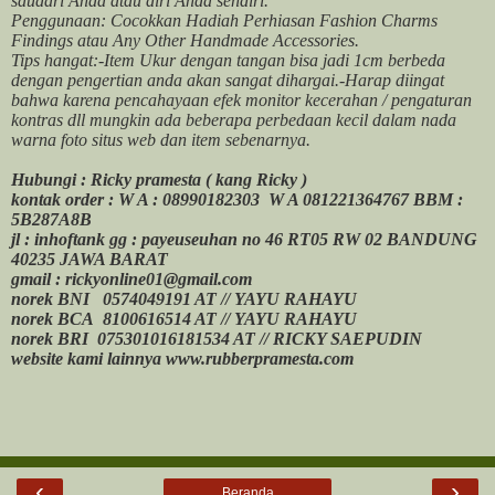
saudari Anda atau diri Anda sendiri.
Penggunaan: Cocokkan Hadiah Perhiasan Fashion Charms
Findings atau Any Other Handmade Accessories.
Tips hangat:-Item Ukur dengan tangan bisa jadi 1cm berbeda
dengan pengertian anda akan sangat dihargai.-Harap diingat
bahwa karena pencahayaan efek monitor kecerahan / pengaturan
kontras dll mungkin ada beberapa perbedaan kecil dalam nada
warna foto situs web dan item sebenarnya.
Hubungi : Ricky pramesta ( kang Ricky )
kontak order : W A : 08990182303 W A 081221364767 BBM :
5B287A8B
jl : inhoftank gg : payeuseuhan no 46 RT05 RW 02 BANDUNG
40235 JAWA BARAT
gmail : rickyonline01@gmail.com
norek BNI 0574049191 AT // YAYU RAHAYU
norek BCA 8100616514 AT // YAYU RAHAYU
norek BRI 075301016181534 AT // RICKY SAEPUDIN
website kami lainnya www.rubberpramesta.com
‹
›
Beranda