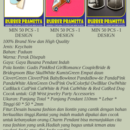
MIN 50 PCS - I
MIN 50 PCS - I
MIN 50 PCS - I
DESIGN
DESIGN
DESIGN
100% Brand New dan High Quality
Jenis: Keychain
Bahan: Paduan
Warna: Perak Disepuh
Gaya: Gaya Busana Pendant Indah
Pola liontin: Gadis PinkRed GirlRomance CoupleBride &
Bridegroom Blue SkullWhite KumisGreen Empat daun
CloverGreen CloverPink BabyBowknot PandaBow-tie PandaPink
PandaWhite AlienGreen OwlPink OwlColorful OwlBlue OwlWhite
CatBlack CatPink CatWhite & Pink CatWhite & Red CatRed Dog
Cocok untuk: Gift Wrist jewelry Party Accessories
Ukuran: Panjang Total * Panjang Pendant 110mm * Lebar *
Tinggi 60 * 50 * 2mm
Fitur:Desain busana fashion dan liontin yang cantik dengan bahan
berkualitas tinggi.Rantai yang indah mudah dipakai dan cocok
untuk kebanyakan orang.Charm Pendant bisa menunjukkan cita
rasa fashion yang unik.Hadiah yang bagus untuk teman atau