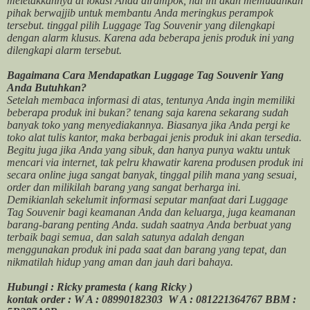
meletakkannya di lokasi Anda dirampok, hal ini akan memudahkan
pihak berwajjib untuk membantu Anda meringkus perampok
tersebut. tinggal pilih Luggage Tag Souvenir yang dilengkapi
dengan alarm klusus. Karena ada beberapa jenis produk ini yang
dilengkapi alarm tersebut.
Bagaimana Cara Mendapatkan Luggage Tag Souvenir Yang
Anda Butuhkan?
Setelah membaca informasi di atas, tentunya Anda ingin memiliki
beberapa produk ini bukan? tenang saja karena sekarang sudah
banyak toko yang menyediakannya. Biasanya jika Anda pergi ke
toko alat tulis kantor, maka berbagai jenis produk ini akan tersedia.
Begitu juga jika Anda yang sibuk, dan hanya punya waktu untuk
mencari via internet, tak pelru khawatir karena produsen produk ini
secara online juga sangat banyak, tinggal pilih mana yang sesuai,
order dan milikilah barang yang sangat berharga ini.
Demikianlah sekelumit informasi seputar manfaat dari Luggage
Tag Souvenir bagi keamanan Anda dan keluarga, juga keamanan
barang-barang penting Anda. sudah saatnya Anda berbuat yang
terbaik bagi semua, dan salah satunya adalah dengan
menggunakan produk ini pada saat dan barang yang tepat, dan
nikmatilah hidup yang aman dan jauh dari bahaya.
Hubungi : Ricky pramesta ( kang Ricky )
kontak order : W A : 08990182303 W A : 081221364767 BBM :