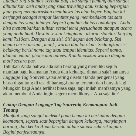
Lugage Tag Kualitas Terbaik Bag Tag sangat penting dan sangat
dibutuhkan oleh anda yang suka traveling atau sedang bepergian
jauh yang mengharuskan membawa tas atau koper. Bag tag ini
berfungsi sebagai tempat identitas yang membedakan tas satu
dengan tas yang lainnya. Seperti gambar diatas contohnya. Anda
bisa menambahkan tulisan sesuai tema perusahaan ataupun acara
yang anda buat. Desain sesuai keinginan . ukuran standart bag tag
kami 7x10cm. Dengan dua sisi. Sisi depan dan belakang. Sisi
depan berisi desain , motif , warna dan lain-lain. Sedangkan sisi
belakang berisi name tag atau tempat identitas. Seperti nama,
alamat, email, phone dan adrees. Kombinasikan warna dengan
motif secara pas.
Tahukah Anda bahwa ada satu barang yang memiliki sejuta
manfaat bagi keamanan Anda dan keluarga dimana saja?namanya
Luggage Tag
Souvenir
,
atau sering disebut tanda pengenal yang
biasa digantung di tas, di barang-barang tertentu dan banyak lagi.
Mungkin bagi Anda terlihat biasa saja, tapi inilah manfaatnya yang
akan membuat Anda ingin segera memilikinya. Apa saja itu?
Cukup Dengan Luggage Tag Souvenir, Kemanapun Jadi
Tenang
Manfaat yang sangat melekat pada benda ini berkaitan dengan
keamanan, seperti saat bepergian dengan keluarga, menyimpan
barang, dan ketika Anda berada dalam situasi sulit sekalipun.
Begini penjelasannya.