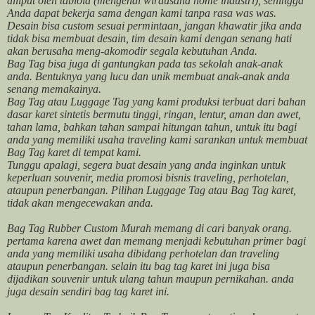
diliput oleh tabloid (mengenai wirausaha home industri), sehingga
Anda dapat bekerja sama dengan kami tanpa rasa was was.
Desain bisa custom sesuai permintaan, jangan khawatir jika anda
tidak bisa membuat desain, tim desain kami dengan senang hati
akan berusaha meng-akomodir segala kebutuhan Anda.
Bag Tag bisa juga di gantungkan pada tas sekolah anak-anak
anda. Bentuknya yang lucu dan unik membuat anak-anak anda
senang memakainya.
Bag Tag atau Luggage Tag yang kami produksi terbuat dari bahan
dasar karet sintetis bermutu tinggi, ringan, lentur, aman dan awet,
tahan lama, bahkan tahan sampai hitungan tahun, untuk itu bagi
anda yang memiliki usaha traveling kami sarankan untuk membuat
Bag Tag karet di tempat kami.
Tunggu apalagi, segera buat desain yang anda inginkan untuk
keperluan souvenir, media promosi bisnis traveling, perhotelan,
ataupun penerbangan. Pilihan Luggage Tag atau Bag Tag karet,
tidak akan mengecewakan anda.
Bag Tag Rubber Custom Murah memang di cari banyak orang.
pertama karena awet dan memang menjadi kebutuhan primer bagi
anda yang memiliki usaha dibidang perhotelan dan traveling
ataupun penerbangan. selain itu bag tag karet ini juga bisa
dijadikan souvenir untuk ulang tahun maupun pernikahan. anda
juga desain sendiri bag tag karet ini.