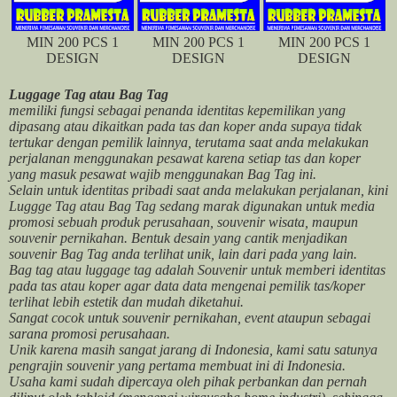
MIN 200 PCS 1
MIN 200 PCS 1
MIN 200 PCS 1
DESIGN
DESIGN
DESIGN
Luggage Tag atau Bag Tag
memiliki fungsi sebagai penanda identitas kepemilikan yang
dipasang atau dikaitkan pada tas dan koper anda supaya tidak
tertukar dengan pemilik lainnya, terutama saat anda melakukan
perjalanan menggunakan pesawat karena setiap tas dan koper
yang masuk pesawat wajib menggunakan Bag Tag ini.
Selain untuk identitas pribadi saat anda melakukan perjalanan, kini
Luggge Tag atau Bag Tag sedang marak digunakan untuk media
promosi sebuah produk perusahaan, souvenir wisata, maupun
souvenir pernikahan. Bentuk desain yang cantik menjadikan
souvenir Bag Tag anda terlihat unik, lain dari pada yang lain.
Bag tag atau luggage tag adalah Souvenir untuk memberi identitas
pada tas atau koper agar data data mengenai pemilik tas/koper
terlihat lebih estetik dan mudah diketahui.
Sangat cocok untuk souvenir pernikahan, event ataupun sebagai
sarana promosi perusahaan.
Unik karena masih sangat jarang di Indonesia, kami satu satunya
pengrajin souvenir yang pertama membuat ini di Indonesia.
Usaha kami sudah dipercaya oleh pihak perbankan dan pernah