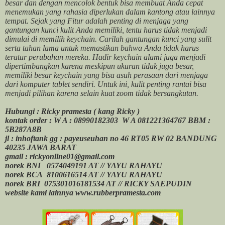
besar dan dengan mencolok bentuk bisa membuat Anda cepat
menemukan yang rahasia diperlukan dalam kantong atau lainnya
tempat. Sejak yang Fitur adalah penting di menjaga yang
gantungan kunci kulit Anda memiliki, tentu harus tidak menjadi
dimulai di memilih keychain. Carilah gantungan kunci yang sulit
serta tahan lama untuk memastikan bahwa Anda tidak harus
teratur perubahan mereka. Hadir keychain alami juga menjadi
dipertimbangkan karena meskipun ukuran tidak juga besar,
memiliki besar keychain yang bisa asuh perasaan dari menjaga
dari komputer tablet sendiri. Untuk ini, kulit penting rantai bisa
menjadi pilihan karena selain kuat zoom tidak bersangkutan.
Hubungi : Ricky pramesta ( kang Ricky )
kontak order : W A : 08990182303 W A 081221364767 BBM :
5B287A8B
jl : inhoftank gg : payeuseuhan no 46 RT05 RW 02 BANDUNG
40235 JAWA BARAT
gmail : rickyonline01@gmail.com
norek BNI
0574049191 AT // YAYU RAHAYU
norek BCA
8100616514 AT // YAYU RAHAYU
norek BRI
075301016181534 AT // RICKY SAEPUDIN
website kami lainnya www.rubberpramesta.com