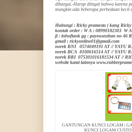
dihargai.-Harap diingat bahwa karena p
mungkin ada beberapa perbedaan kecil d
Hubungi : Ricky pramesta ( kang Rick
kontak order : W A : 08990182303 W
jl : inhoftank gg : payeuseuhan n
gmail : rickyonline01@gmail.com
norek BNI 0574049191 AT // YAYU
norek BCA 8100616514 AT // YAYU
norek BRI 075301016181534 AT // 
website kami lainnya www.rubberprame
GANTUNGAN KUNCI LOGAM | G
KUNCI LOGAM CUSTO