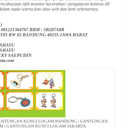
encahayaan efek monitor kecerahan / pengaturan kontras dll
alam nada warna foto situs web dan item sebenarnya.
y )
 A 081221364767 BBM : 5B287A8B
o 46 RT05 RW 02 BANDUNG 40235 JAWA BARAT
 RAHAYU
 RAHAYU
RICKY SAEPUDIN
sta.com
ANTUNGAN KUNCI LOGAM BANDUNG | GANTUNGAN
M | GANTUNGAN KUNCI LOGAM JAKARTA