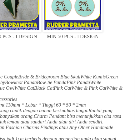
 PCS - I DESIGN
MIN 50 PCS - I DESIGN
ce CoupleBride & Bridegroom Blue SkullWhite KumisGreen
abyBowknot PandaBow-tie PandaPink PandaWhite
ue OwlWhite CatBlack CatPink CatWhite & Pink CatWhite &
ccessories
nt 110mm * Lebar * Tinggi 60 * 50 * 2mm
 yang cantik dengan bahan berkualitas tinggi.Rantai yang
ebanyakan orang.Charm Pendant bisa menunjukkan cita rasa
uk teman atau saudari Anda atau diri Anda sendiri.
an Fashion Charms Findings atau Any Other Handmade
isa jadi 1cm berbeda dengan pengertian anda akan sangat