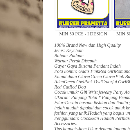
MIN 50 PCS - I DESIGN
MIN 50
100% Brand New dan High Quality
Jenis: Keychain
Bahan: Paduan
Warna: Perak Disepuh
Gaya: Gaya Busana Pendant Indah
Pola liontin: Gadis PinkRed GirlRoman
Empat daun CloverGreen CloverPink B
AlienGreen OwlPink OwlColorful OwlBl
Red CatRed Dog
Cocok untuk: Gift Wrist jewelry Party A
Ukuran: Panjang Total * Panjang Penda
Fitur:Desain busana fashion dan liontin
indah mudah dipakai dan cocok untuk k
fashion yang unik.Hadiah yang bagus unt
Penggunaan: Cocokkan Hadiah Perhias
Accessories.
Tips hangat:-Item Ukur dengan tangan b