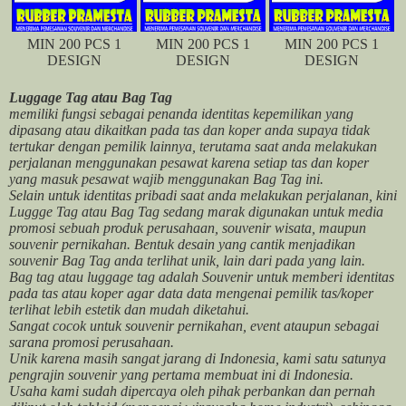
MIN 200 PCS 1
MIN 200 PCS 1
MIN 200 PCS 1
DESIGN
DESIGN
DESIGN
Luggage Tag atau Bag Tag
memiliki fungsi sebagai penanda identitas kepemilikan yang
dipasang atau dikaitkan pada tas dan koper anda supaya tidak
tertukar dengan pemilik lainnya, terutama saat anda melakukan
perjalanan menggunakan pesawat karena setiap tas dan koper
yang masuk pesawat wajib menggunakan Bag Tag ini.
Selain untuk identitas pribadi saat anda melakukan perjalanan, kini
Luggge Tag atau Bag Tag sedang marak digunakan untuk media
promosi sebuah produk perusahaan, souvenir wisata, maupun
souvenir pernikahan. Bentuk desain yang cantik menjadikan
souvenir Bag Tag anda terlihat unik, lain dari pada yang lain.
Bag tag atau luggage tag adalah Souvenir untuk memberi identitas
pada tas atau koper agar data data mengenai pemilik tas/koper
terlihat lebih estetik dan mudah diketahui.
Sangat cocok untuk souvenir pernikahan, event ataupun sebagai
sarana promosi perusahaan.
Unik karena masih sangat jarang di Indonesia, kami satu satunya
pengrajin souvenir yang pertama membuat ini di Indonesia.
Usaha kami sudah dipercaya oleh pihak perbankan dan pernah