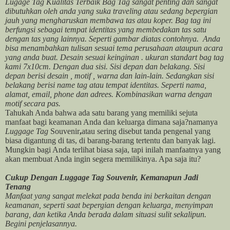
Lugage Tag Kualitas Terbaik Bag Tag sangat penting dan sangat
dibutuhkan oleh anda yang suka traveling atau sedang bepergian
jauh yang mengharuskan membawa tas atau koper. Bag tag ini
berfungsi sebagai tempat identitas yang membedakan tas satu
dengan tas yang lainnya. Seperti gambar diatas contohnya. Anda
bisa menambahkan tulisan sesuai tema perusahaan ataupun acara
yang anda buat. Desain sesuai keinginan . ukuran standart bag tag
kami 7x10cm. Dengan dua sisi. Sisi depan dan belakang. Sisi
depan berisi desain , motif , warna dan lain-lain. Sedangkan sisi
belakang berisi name tag atau tempat identitas. Seperti nama,
alamat, email, phone dan adrees. Kombinasikan warna dengan
motif secara pas.
Tahukah Anda bahwa ada satu barang yang memiliki sejuta
manfaat bagi keamanan Anda dan keluarga dimana saja?namanya
Luggage Tag
Souvenir
,
atau sering disebut tanda pengenal yang
biasa digantung di tas, di barang-barang tertentu dan banyak lagi.
Mungkin bagi Anda terlihat biasa saja, tapi inilah manfaatnya yang
akan membuat Anda ingin segera memilikinya. Apa saja itu?
Cukup Dengan Luggage Tag Souvenir, Kemanapun Jadi
Tenang
Manfaat yang sangat melekat pada benda ini berkaitan dengan
keamanan, seperti saat bepergian dengan keluarga, menyimpan
barang, dan ketika Anda berada dalam situasi sulit sekalipun.
Begini penjelasannya.