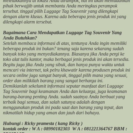
meletakkannya di lokasi Anda dirampok, hal ini akan memudahkan
pihak berwajjib untuk membantu Anda meringkus perampok
tersebut. tinggal pilih Luggage Tag Souvenir yang dilengkapi
dengan alarm klusus. Karena ada beberapa jenis produk ini yang
dilengkapi alarm tersebut.
Bagaimana Cara Mendapatkan Luggage Tag Souvenir Yang
Anda Butuhkan?
Setelah membaca informasi di atas, tentunya Anda ingin memiliki
beberapa produk ini bukan? tenang saja karena sekarang sudah
banyak toko yang menyediakannya. Biasanya jika Anda pergi ke
toko alat tulis kantor, maka berbagai jenis produk ini akan tersedia.
Begitu juga jika Anda yang sibuk, dan hanya punya waktu untuk
mencari via internet, tak pelru khawatir karena produsen produk ini
secara online juga sangat banyak, tinggal pilih mana yang sesuai,
order dan milikilah barang yang sangat berharga ini.
Demikianlah sekelumit informasi seputar manfaat dari Luggage
Tag Souvenir bagi keamanan Anda dan keluarga, juga keamanan
barang-barang penting Anda. sudah saatnya Anda berbuat yang
terbaik bagi semua, dan salah satunya adalah dengan
menggunakan produk ini pada saat dan barang yang tepat, dan
nikmatilah hidup yang aman dan jauh dari bahaya.
Hubungi : Ricky pramesta ( kang Ricky )
kontak order : W A : 08990182303 W A : 081221364767 BBM :