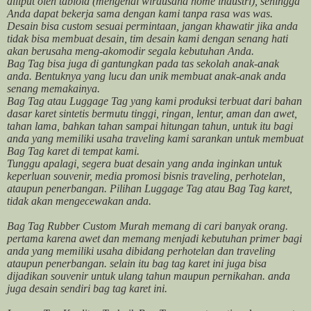
diliput oleh tabloid (mengenai wirausaha home industri), sehingga
Anda dapat bekerja sama dengan kami tanpa rasa was was.
Desain bisa custom sesuai permintaan, jangan khawatir jika anda
tidak bisa membuat desain, tim desain kami dengan senang hati
akan berusaha meng-akomodir segala kebutuhan Anda.
Bag Tag bisa juga di gantungkan pada tas sekolah anak-anak
anda. Bentuknya yang lucu dan unik membuat anak-anak anda
senang memakainya.
Bag Tag atau Luggage Tag yang kami produksi terbuat dari bahan
dasar karet sintetis bermutu tinggi, ringan, lentur, aman dan awet,
tahan lama, bahkan tahan sampai hitungan tahun, untuk itu bagi
anda yang memiliki usaha traveling kami sarankan untuk membuat
Bag Tag karet di tempat kami.
Tunggu apalagi, segera buat desain yang anda inginkan untuk
keperluan souvenir, media promosi bisnis traveling, perhotelan,
ataupun penerbangan. Pilihan Luggage Tag atau Bag Tag karet,
tidak akan mengecewakan anda.
Bag Tag Rubber Custom Murah memang di cari banyak orang.
pertama karena awet dan memang menjadi kebutuhan primer bagi
anda yang memiliki usaha dibidang perhotelan dan traveling
ataupun penerbangan. selain itu bag tag karet ini juga bisa
dijadikan souvenir untuk ulang tahun maupun pernikahan. anda
juga desain sendiri bag tag karet ini.