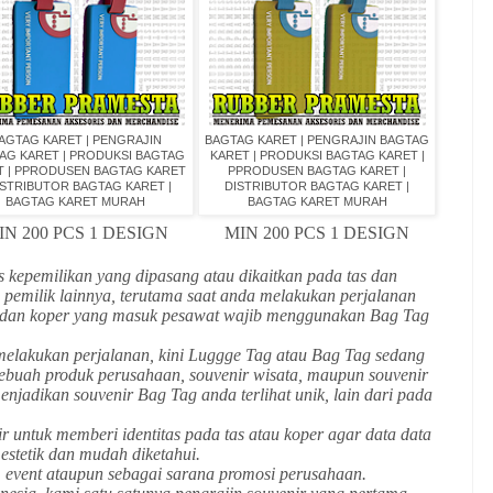
AGTAG KARET | PENGRAJIN
BAGTAG KARET | PENGRAJIN BAGTAG
AG KARET | PRODUKSI BAGTAG
KARET | PRODUKSI BAGTAG KARET |
T | PPRODUSEN BAGTAG KARET
PPRODUSEN BAGTAG KARET |
DISTRIBUTOR BAGTAG KARET |
DISTRIBUTOR BAGTAG KARET |
BAGTAG KARET MURAH
BAGTAG KARET MURAH
IN 200 PCS 1 DESIGN
MIN 200 PCS 1 DESIGN
as kepemilikan yang dipasang atau dikaitkan pada tas dan
 pemilik lainnya, terutama saat anda melakukan perjalanan
s dan koper yang masuk pesawat wajib menggunakan Bag Tag
a melakukan perjalanan, kini Luggge Tag atau Bag Tag sedang
ebuah produk perusahaan, souvenir wisata, maupun souvenir
enjadikan souvenir Bag Tag anda terlihat unik, lain dari pada
r untuk memberi identitas pada tas atau koper agar data data
 estetik dan mudah diketahui.
, event ataupun sebagai sarana promosi perusahaan.