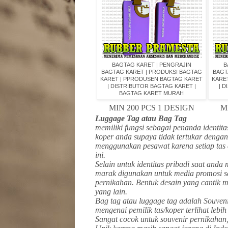
BAGTAG KARET | PENGRAJIN
B
BAGTAG KARET | PRODUKSI BAGTAG
BAGT
KARET | PPRODUSEN BAGTAG KARET
KARE
| DISTRIBUTOR BAGTAG KARET |
| 
BAGTAG KARET MURAH
MIN 200 PCS 1 DESIGN
M
Luggage Tag atau Bag Tag
memiliki fungsi sebagai penanda identit
koper anda supaya tidak tertukar dengan
menggunakan pesawat karena setiap ta
ini.
Selain untuk identitas pribadi saat and
marak digunakan untuk media promosi s
pernikahan. Bentuk desain yang cantik m
yang lain.
Bag tag atau luggage tag adalah Souveni
mengenai pemilik tas/koper terlihat lebih
Sangat cocok untuk souvenir pernikahan