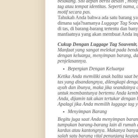
belakang. Sisi depan berisi desain , moti
tag atau tempat identitas. Seperti nama
motif secara pas.
Tahukah Anda bahwa ada satu barang yan
dimana saja?namanya
Luggage Tag
Souv
di tas, di barang-barang tertentu dan bany
manfaatnya yang akan membuat Anda ingi
Cukup Dengan Luggage Tag Souvenir
Manfaat yang sangat melekat pada benda
dengan keluarga, menyimpan barang, dan 
penjelasannya.
Bepergian Dengan Keluarga
Ketika Anda memiliki anak balita saat
tas yang disandangnya, dilengkapi deng
ayah dan ibunya, maka jika seandainya 
untuk membantunya bertemu Anda kembali
Anda, dijamin tak akan tertukar dengan 
Apalagi jika Anda memilih luggage tag 
Menyimpan Barang
Begitu juga saat Anda menyimpan baran
tumpukan barang-barang lain di rumah a
kardus atau kantongnya. Makanya banya
salah satu barang vital penunjang kegia