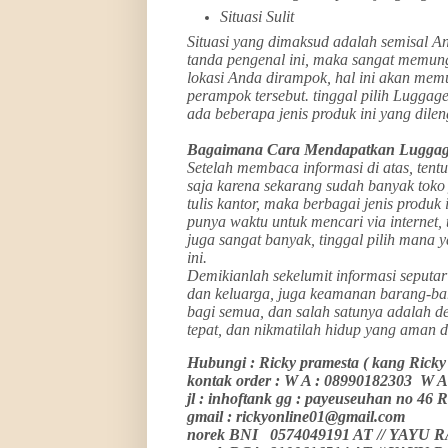
Situasi Sulit
Situasi yang dimaksud adalah semisal A
tanda pengenal ini, maka sangat memun
lokasi Anda dirampok, hal ini akan me
perampok tersebut. tinggal pilih Luggag
ada beberapa jenis produk ini yang dilen
Bagaimana Cara Mendapatkan Luggag
Setelah membaca informasi di atas, tent
saja karena sekarang sudah banyak toko 
tulis kantor, maka berbagai jenis produk
punya waktu untuk mencari via internet, 
juga sangat banyak, tinggal pilih mana 
ini.
Demikianlah sekelumit informasi seput
dan keluarga, juga keamanan barang-bar
bagi semua, dan salah satunya adalah 
tepat, dan nikmatilah hidup yang aman d
Hubungi : Ricky pramesta ( kang Rick
kontak order : W A : 08990182303 W
jl : inhoftank gg : payeuseuhan n
gmail : rickyonline01@gmail.com
norek BNI 0574049191 AT // YAYU