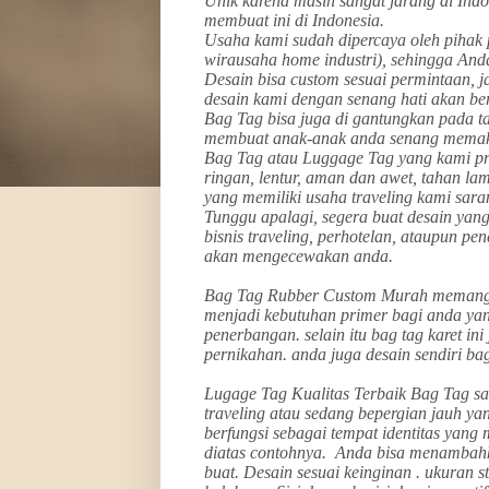
Unik karena masih sangat jarang di Indo
membuat ini di Indonesia.
Usaha kami sudah dipercaya oleh pihak 
wirausaha home industri), sehingga And
Desain bisa custom sesuai permintaan, j
desain kami dengan senang hati akan b
Bag Tag bisa juga di gantungkan pada t
membuat anak-anak anda senang memak
Bag Tag atau Luggage Tag yang kami prod
ringan, lentur, aman dan awet, tahan la
yang memiliki usaha traveling kami sar
Tunggu apalagi, segera buat desain yang
bisnis traveling, perhotelan, ataupun pe
akan mengecewakan anda.
Bag Tag Rubber Custom Murah memang d
menjadi kebutuhan primer bagi anda yan
penerbangan. selain itu bag tag karet in
pernikahan. anda juga desain sendiri bag 
Lugage Tag Kualitas Terbaik Bag Tag sa
traveling atau sedang bepergian jauh y
berfungsi sebagai tempat identitas yang
diatas contohnya. Anda bisa menambahk
buat. Desain sesuai keinginan . ukuran 