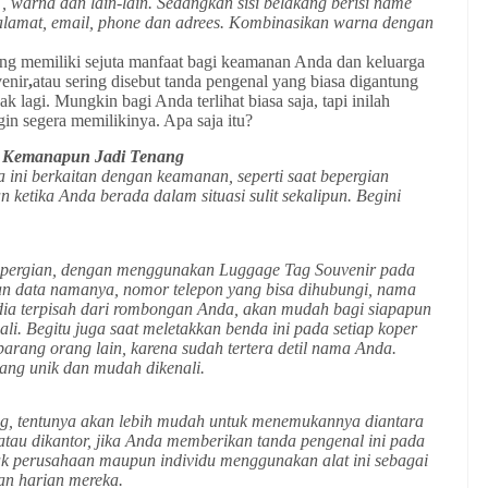
f , warna dan lain-lain. Sedangkan sisi belakang berisi name
, alamat, email, phone dan adrees. Kombinasikan warna dengan
g memiliki sejuta manfaat bagi keamanan Anda dan keluarga
enir
,
atau sering disebut tanda pengenal yang biasa digantung
ak lagi. Mungkin bagi Anda terlihat biasa saja, tapi inilah
n segera memilikinya. Apa saja itu?
, Kemanapun Jadi Tenang
 ini berkaitan dengan keamanan, seperti saat bepergian
ketika Anda berada dalam situasi sulit sekalipun. Begini
 bepergian, dengan menggunakan Luggage Tag Souvenir pada
an data namanya, nomor telepon yang bisa dihubungi, nama
dia terpisah dari rombongan Anda, akan mudah bagi siapapun
. Begitu juga saat meletakkan benda ini pada setiap koper
barang orang lain, karena sudah tertera detil nama Anda.
yang unik dan mudah dikenali.
g, tentunya akan lebih mudah untuk menemukannya diantara
tau dikantor, jika Anda memberikan tanda pengenal ini pada
k perusahaan maupun individu menggunakan alat ini sebagai
tan harian mereka.