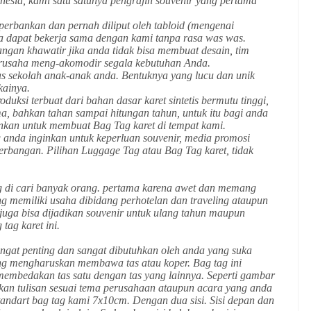
nesia, kami satu satunya pengrajin souvenir yang pertama
perbankan dan pernah diliput oleh tabloid (mengenai
a dapat bekerja sama dengan kami tanpa rasa was was.
angan khawatir jika anda tidak bisa membuat desain, tim
erusaha meng-akomodir segala kebutuhan Anda.
as sekolah anak-anak anda. Bentuknya yang lucu dan unik
ainya.
uksi terbuat dari bahan dasar karet sintetis bermutu tinggi,
ma, bahkan tahan sampai hitungan tahun, untuk itu bagi anda
ankan untuk membuat Bag Tag karet di tempat kami.
 anda inginkan untuk keperluan souvenir, media promosi
nerbangan. Pilihan Luggage Tag atau Bag Tag karet, tidak
i cari banyak orang. pertama karena awet dan memang
g memiliki usaha dibidang perhotelan dan traveling ataupun
i juga bisa dijadikan souvenir untuk ulang tahun maupun
tag karet ini.
ngat penting dan sangat dibutuhkan oleh anda yang suka
ang mengharuskan membawa tas atau koper. Bag tag ini
 membedakan tas satu dengan tas yang lainnya. Seperti gambar
an tulisan sesuai tema perusahaan ataupun acara yang anda
standart bag tag kami 7x10cm. Dengan dua sisi. Sisi depan dan