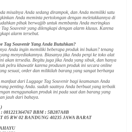
nda misalnya Anda sedang dirampok, dan Anda memiliki satu
gkinkan Anda meminta pertolongan dengan meletakkannya di
mudahkan pihak berwajjib untuk membantu Anda meringkus
e Tag Souvenir yang dilengkapi dengan alarm klusus. Karena
gkapi alarm tersebut.
e Tag Souvenir Yang Anda Butuhkan?
unya Anda ingin memiliki beberapa produk ini bukan? tenang
yang menyediakannya. Biasanya jika Anda pergi ke toko alat
 ini akan tersedia. Begitu juga jika Anda yang sibuk, dan hanya
tak pelru khawatir karena produsen produk ini secara online
yang sesuai, order dan milikilah barang yang sangat berharga
ar manfaat dari Luggage Tag Souvenir bagi keamanan Anda
ang penting Anda. sudah saatnya Anda berbuat yang terbaik
dengan menggunakan produk ini pada saat dan barang yang
an jauh dari bahaya.
y )
 A : 081221364767 BBM : 5B287A8B
o 46 RT 05 RW 02 BANDUNG 40235 JAWA BARAT
 RAHAYU