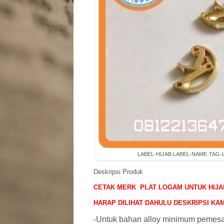
LABEL-HIJAB LABEL-NAME-TAG
Deskripsi Produk
CETAK MERK
PLAT LOGAM UNTUK HIJA
HARAP DILIHAT DAHULU DESKRIPSI KAMI
-Untuk bahan alloy minimum pemes