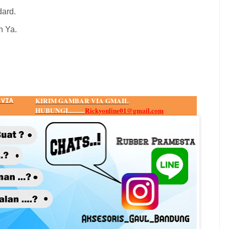
dard.
n Ya.
KIRIM GAMBAR VIA GMAIL
 VIA
HUBUNGI...........
Rickyonline01@gmail.com