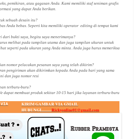
ks, pemikiran, atau gagasan Anda. Kami memiliki staf seniman grafis
ormasi yang dapat Anda berikan.
ntuk
sebuah desain
itu?
bas Anda bebas. Seperti kita memiliki
operator
editing di tempat kami
i dari bukti saya, begitu saya menerimanya?
arus melihat pada tampilan utama dan juga tampilan ukuran untuk
ihat seperti pada ukuran yang Anda minta. Anda juga harus memeriksa
an nomor pelacakan pesanan saya yang telah dikirim?
ran pengiriman akan dikirimkan kepada Anda pada hari yang sama
ini dan juga nomor
resi
an terburu-buru?
We dapat membuat produk sekitar
10
-
15
hari jika layanan terburu-buru
KIRIM GAMBAR VIA GMAIL
 VIA
HUBUNGI...........
Rickyonline01@gmail.com