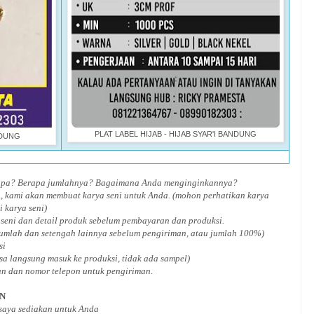
PLAT LABEL HIJAB - HIJAB SYAR'I BANDUNG
NDUNG
 apa? Berapa jumlahnya? Bagaimana Anda menginginkannya?
, kami akan membuat karya seni untuk Anda. (mohon perhatikan karya
i karya seni)
 seni dan detail produk sebelum pembayaran dan produksi.
jumlah dan setengah lainnya sebelum pengiriman, atau jumlah 100%)
si
isa langsung masuk ke produksi, tidak ada sampel)
an dan nomor telepon untuk pengiriman.
AN
 saya sediakan untuk Anda