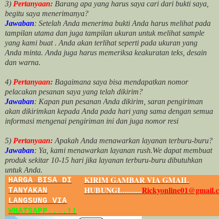
3)
Pertanyaan:
Barang apa yang harus saya cari dari bukti saya,
begitu saya menerimanya?
Jawaban
: Setelah Anda menerima bukti Anda harus melihat pada
tampilan utama dan juga tampilan ukuran untuk melihat
sample
yang kami buat .
Anda akan terlihat seperti pada ukuran yang
Anda minta. Anda juga harus memeriksa keakuratan teks, desain
dan warna.
4)
Pertanyaan:
Bagaimana saya bisa mendapatkan nomor
pelacakan pesanan saya yang telah dikirim?
Jawaban
:
Kapan pun pesanan Anda dikirim, saran pengiriman
akan dikirimkan kepada Anda pada hari yang sama dengan semua
informasi mengenai pengiriman ini dan juga nomor
resi
5)
Pertanyaan:
Apakah Anda menawarkan layanan terburu-buru?
Jawaban
:
Ya, kami menawarkan layanan rush.We dapat membuat
produk sekitar
10
-
15
hari jika layanan terburu-buru dibutuhkan
untuk Anda.
KIRIM GAMBAR VIA GMAIL
HARGA BISA DI
HUBUNGI...........
Rickyonline01@gmail.
TANYAKAN
LANGSUNG VIA
WHATSAPP....!!