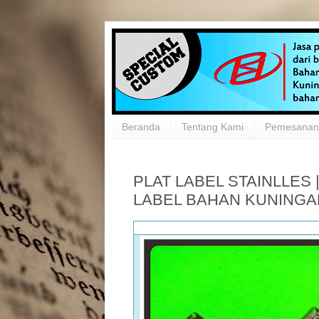
Beranda
Tentang Kami
Pemesanan 
PLAT LABEL STAINLLES 
LABEL BAHAN KUNINGA