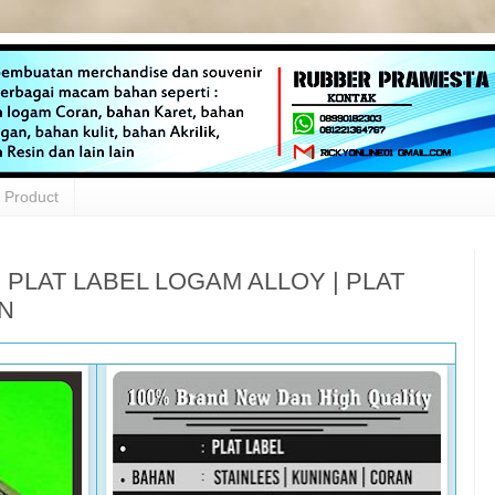
Product
| PLAT LABEL LOGAM ALLOY | PLAT
N