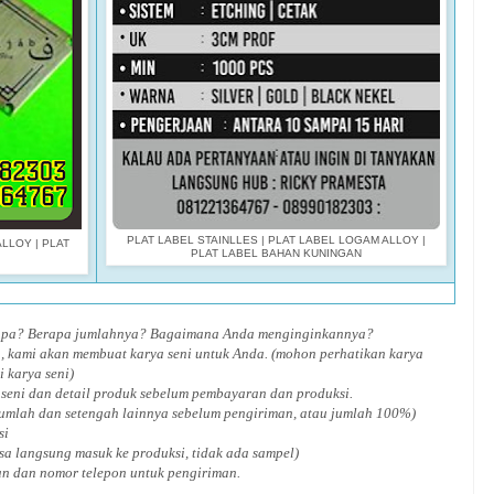
PLAT LABEL STAINLLES | PLAT LABEL LOGAM ALLOY |
LLOY | PLAT
PLAT LABEL BAHAN KUNINGAN
 apa? Berapa jumlahnya? Bagaimana Anda menginginkannya?
, kami akan membuat karya seni untuk Anda. (mohon perhatikan karya
i karya seni)
 seni dan detail produk sebelum pembayaran dan produksi.
jumlah dan setengah lainnya sebelum pengiriman, atau jumlah 100%)
si
isa langsung masuk ke produksi, tidak ada sampel)
an dan nomor telepon untuk pengiriman.