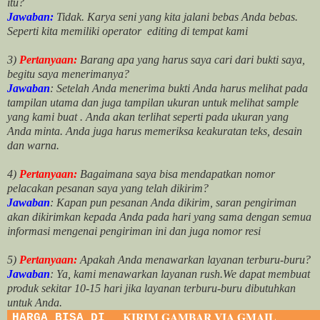
itu?
Jawaban:
Tidak. Karya seni yang kita jalani bebas Anda bebas.
Seperti kita memiliki
operator
editing di tempat kami
3)
Pertanyaan:
Barang apa yang harus saya cari dari bukti saya,
begitu saya menerimanya?
Jawaban
: Setelah Anda menerima bukti Anda harus melihat pada
tampilan utama dan juga tampilan ukuran untuk melihat
sample
yang kami buat .
Anda akan terlihat seperti pada ukuran yang
Anda minta. Anda juga harus memeriksa keakuratan teks, desain
dan warna.
4)
Pertanyaan:
Bagaimana saya bisa mendapatkan nomor
pelacakan pesanan saya yang telah dikirim?
Jawaban
:
Kapan pun pesanan Anda dikirim, saran pengiriman
akan dikirimkan kepada Anda pada hari yang sama dengan semua
informasi mengenai pengiriman ini dan juga nomor
resi
5)
Pertanyaan:
Apakah Anda menawarkan layanan terburu-buru?
Jawaban
:
Ya, kami menawarkan layanan rush.We dapat membuat
produk sekitar
10
-
15
hari jika layanan terburu-buru dibutuhkan
untuk Anda.
KIRIM GAMBAR VIA GMAIL
HARGA BISA DI