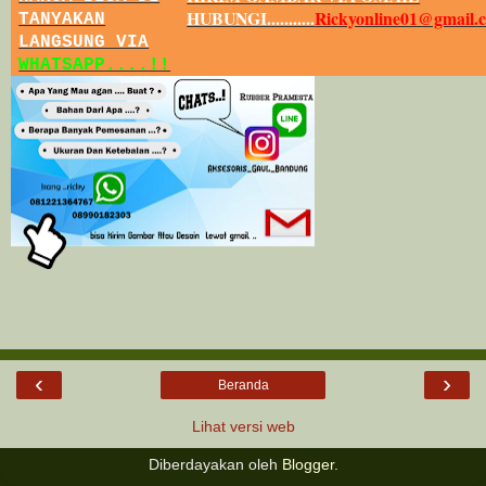
HUBUNGI...........
Rickyonline01@gmail.
TANYAKAN
LANGSUNG VIA
WHATSAPP....!!
‹
›
Beranda
Lihat versi web
Diberdayakan oleh
Blogger
.