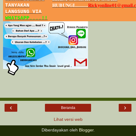
HUBUNGI...........
Rickyonline01@gmail.
TANYAKAN
LANGSUNG VIA
WHATSAPP....!!
‹
›
Beranda
Lihat versi web
Diberdayakan oleh
Blogger
.