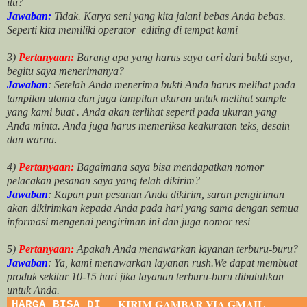
itu?
Jawaban:
Tidak. Karya seni yang kita jalani bebas Anda bebas.
Seperti kita memiliki
operator
editing di tempat kami
3)
Pertanyaan:
Barang apa yang harus saya cari dari bukti saya,
begitu saya menerimanya?
Jawaban
: Setelah Anda menerima bukti Anda harus melihat pada
tampilan utama dan juga tampilan ukuran untuk melihat
sample
yang kami buat .
Anda akan terlihat seperti pada ukuran yang
Anda minta. Anda juga harus memeriksa keakuratan teks, desain
dan warna.
4)
Pertanyaan:
Bagaimana saya bisa mendapatkan nomor
pelacakan pesanan saya yang telah dikirim?
Jawaban
:
Kapan pun pesanan Anda dikirim, saran pengiriman
akan dikirimkan kepada Anda pada hari yang sama dengan semua
informasi mengenai pengiriman ini dan juga nomor
resi
5)
Pertanyaan:
Apakah Anda menawarkan layanan terburu-buru?
Jawaban
:
Ya, kami menawarkan layanan rush.We dapat membuat
produk sekitar
10
-
15
hari jika layanan terburu-buru dibutuhkan
untuk Anda.
KIRIM GAMBAR VIA GMAIL
HARGA BISA DI