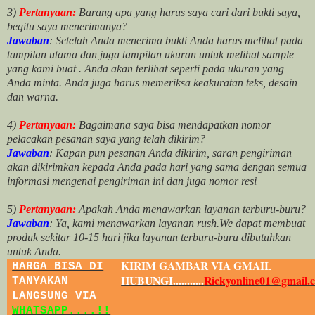
3)
Pertanyaan:
Barang apa yang harus saya cari dari bukti saya,
begitu saya menerimanya?
Jawaban
: Setelah Anda menerima bukti Anda harus melihat pada
tampilan utama dan juga tampilan ukuran untuk melihat
sample
yang kami buat .
Anda akan terlihat seperti pada ukuran yang
Anda minta. Anda juga harus memeriksa keakuratan teks, desain
dan warna.
4)
Pertanyaan:
Bagaimana saya bisa mendapatkan nomor
pelacakan pesanan saya yang telah dikirim?
Jawaban
:
Kapan pun pesanan Anda dikirim, saran pengiriman
akan dikirimkan kepada Anda pada hari yang sama dengan semua
informasi mengenai pengiriman ini dan juga nomor
resi
5)
Pertanyaan:
Apakah Anda menawarkan layanan terburu-buru?
Jawaban
:
Ya, kami menawarkan layanan rush.We dapat membuat
produk sekitar
10
-
15
hari jika layanan terburu-buru dibutuhkan
untuk Anda.
KIRIM GAMBAR VIA GMAIL
HARGA BISA DI
HUBUNGI...........
Rickyonline01@gmail.
TANYAKAN
LANGSUNG VIA
WHATSAPP....!!