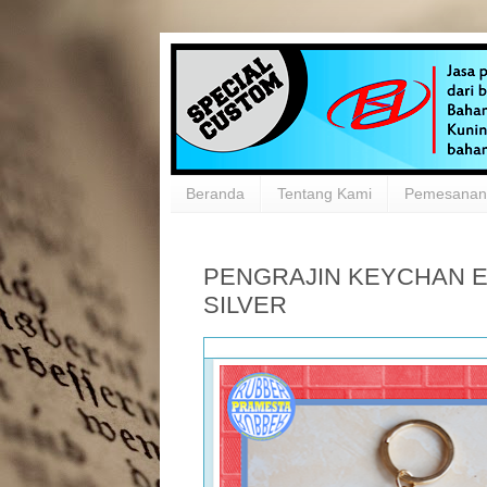
Beranda
Tentang Kami
Pemesanan 
PENGRAJIN KEYCHAN E
SILVER