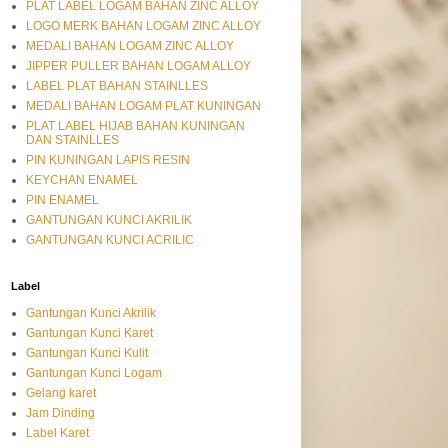
PLAT LABEL LOGAM BAHAN ZINC ALLOY
LOGO MERK BAHAN LOGAM ZINC ALLOY
MEDALI BAHAN LOGAM ZINC ALLOY
JIPPER PULLER BAHAN LOGAM ALLOY
LABEL PLAT BAHAN STAINLLES
MEDALI BAHAN LOGAM PLAT KUNINGAN
PLAT LABEL HIJAB BAHAN KUNINGAN
DAN STAINLLES
PIN KUNINGAN LAPIS RESIN
KEYCHAN ENAMEL
PIN ENAMEL
GANTUNGAN KUNCI AKRILIK
GANTUNGAN KUNCI ACRILIC
Label
Gantungan Kunci Akrilik
Gantungan Kunci Karet
Gantungan Kunci Kulit
Gantungan Kunci Logam
Gelang karet
Jam Dinding
Label Karet