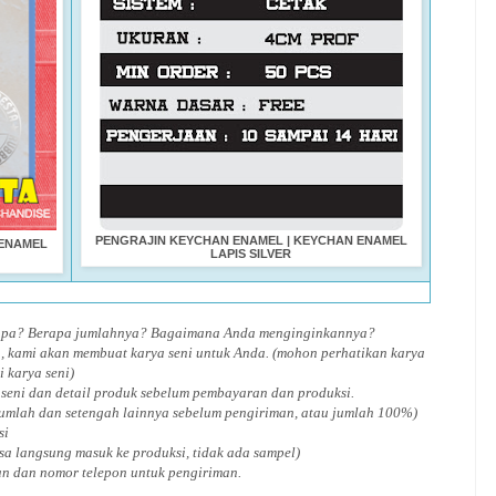
PENGRAJIN KEYCHAN ENAMEL | KEYCHAN ENAMEL
 ENAMEL
LAPIS SILVER
 apa? Berapa jumlahnya? Bagaimana Anda menginginkannya?
, kami akan membuat karya seni untuk Anda. (mohon perhatikan karya
i karya seni)
 seni dan detail produk sebelum pembayaran dan produksi.
jumlah dan setengah lainnya sebelum pengiriman, atau jumlah 100%)
si
isa langsung masuk ke produksi, tidak ada sampel)
an dan nomor telepon untuk pengiriman.