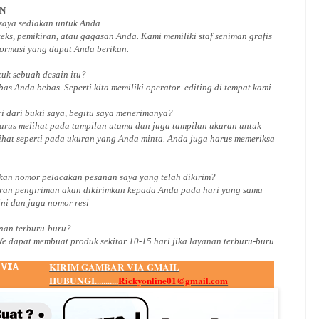
AN
 saya sediakan untuk Anda
ks, pemikiran, atau gagasan Anda. Kami memiliki staf seniman grafis
ormasi yang dapat Anda berikan.
ntuk
sebuah desain
itu?
bas Anda bebas. Seperti kita memiliki
operator
editing di tempat kami
i dari bukti saya, begitu saya menerimanya?
arus melihat pada tampilan utama dan juga tampilan ukuran untuk
ihat seperti pada ukuran yang Anda minta. Anda juga harus memeriksa
an nomor pelacakan pesanan saya yang telah dikirim?
ran pengiriman akan dikirimkan kepada Anda pada hari yang sama
ini dan juga nomor
resi
an terburu-buru?
We dapat membuat produk sekitar
10
-
15
hari jika layanan terburu-buru
KIRIM GAMBAR VIA GMAIL
 VIA
HUBUNGI...........
Rickyonline01@gmail.com