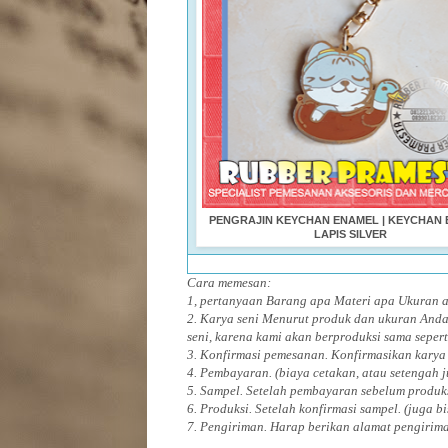
PENGRAJIN KEYCHAN ENAMEL | KEYCHAN
LAPIS SILVER
Cara memesan:
1, pertanyaan Barang apa Materi apa Ukuran
2. Karya seni Menurut produk dan ukuran Anda
seni, karena kami akan berproduksi sama sepert
3. Konfirmasi pemesanan. Konfirmasikan karya
4. Pembayaran. (biaya cetakan, atau setengah 
5. Sampel. Setelah pembayaran sebelum produk
6. Produksi. Setelah konfirmasi sampel. (juga b
7. Pengiriman. Harap berikan alamat pengirim