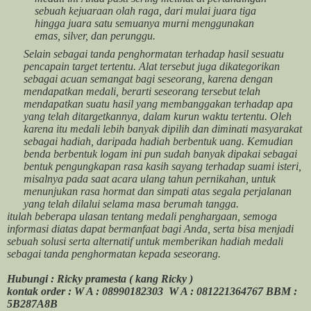
sebuah kejuaraan olah raga, dari mulai juara tiga
hingga juara satu semuanya murni menggunakan
emas, silver, dan perunggu.
Selain sebagai tanda penghormatan terhadap hasil sesuatu
pencapain target tertentu. Alat tersebut juga dikategorikan
sebagai acuan semangat bagi seseorang, karena dengan
mendapatkan medali, berarti seseorang tersebut telah
mendapatkan suatu hasil yang membanggakan terhadap apa
yang telah ditargetkannya, dalam kurun waktu tertentu. Oleh
karena itu medali lebih banyak dipilih dan diminati masyarakat
sebagai hadiah, daripada hadiah berbentuk uang. Kemudian
benda berbentuk logam ini pun sudah banyak dipakai sebagai
bentuk pengungkapan rasa kasih sayang terhadap suami isteri,
misalnya pada saat acara ulang tahun pernikahan, untuk
menunjukan rasa hormat dan simpati atas segala perjalanan
yang telah dilalui selama masa berumah tangga.
itulah beberapa ulasan tentang medali penghargaan, semoga
informasi diatas dapat bermanfaat bagi Anda, serta bisa menjadi
sebuah solusi serta alternatif untuk memberikan hadiah medali
sebagai tanda penghormatan kepada seseorang.
Hubungi : Ricky pramesta ( kang Ricky )
kontak order : W A : 08990182303 W A : 081221364767 BBM :
5B287A8B