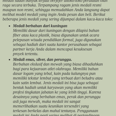
medali sudah banyak terjual berjejer ditoko-toko peralatan olah
raga secara terbuka. Terpampang ragam jenis medali resmi
maupun non resmi, sehingga memudahkan Anda langsung dapat
melihat model medali yang ingin Anda pesan dan beli. Berikut
beberapa jenis medali yang sering dijumpai dalam kaca-kaca toko:
Medali berbahan dari kuningan
Memiliki dasar dari kuningan dengan dilapisi bahan
fiber atau kaca plastik, biasa digunakan untuk acara
pelepasan wisuda pendidikan formal, juga digunakan
sebagai hadiah dari suatu kantor perusahaan sebagai
partner kerja Anda dalam mencapai kesuksesan
proyek tertentu.
Medali emas, silver, dan perunggu.
Berbahan ekslusif dan mewah yang biasa dihadiahkan
bagi para kejuaraan atlet olahraga. Memiliki bahan
dasar logam yang tebal, kain pada kalungnya pun
memiliki tekstur lembut yang terbuat dari beludru atau
kain satin lembut. Jenis medali ini bisa juga sebagai
bentuk hadiah untuk karyawan yang akan memiliki
profesi tingkatan jabatan ke yang lebih tinggi. Karena
desainnya yang berbahan emas, perak dan perunggu
asli juga mewah, maka medali ini sangat
memerlihatkan suatu keunikan tersendiri yang
terkesan berkelas dan mahal tentunya. Penggunaan
medali ini Anda pasti sering melihat di pertandingan