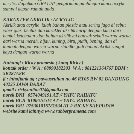
acrylic. dapatkan GRATIS* pengiriman gantungan kunci acrylic
sampai depan rumah anda .
KARAKTER AKRILIK / ACRYLIC
Akrilik atau acrylic ialah bahan plastic atau sering juga di sebut
viber glas bentuk dan karakter akrilik mirip dengan kaca dari
bentuk ketebalan .dan bahan akrilik ini banyak sekali warna warna
dari warna merah, hijau, kuning, biru, putih, bening, dan di
tambah dengan warna warna stabillo, jadi bahan akrilik sangat
kaya dengan warna warna
Hubungi : Ricky pramesta ( kang Ricky )
kontak order : W A : 08990182303 W A : 081221364767 BBM :
5B287A8B
jl : inhoftank gg : payeuseuhan no 46 RT05 RW 02 BANDUNG
40235 JAWA BARAT
gmail : rickyonline01@gmail.com
norek BNI 0574049191 AT // YAYU RAHAYU
norek BCA 8100616514 AT // YAYU RAHAYU
norek BRI 075301016181534 AT // RICKY SAEPUDIN
website kami lainnya www.rubberpramesta.com