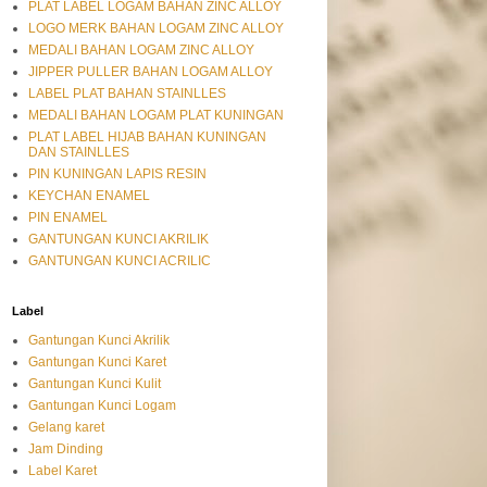
PLAT LABEL LOGAM BAHAN ZINC ALLOY
LOGO MERK BAHAN LOGAM ZINC ALLOY
MEDALI BAHAN LOGAM ZINC ALLOY
JIPPER PULLER BAHAN LOGAM ALLOY
LABEL PLAT BAHAN STAINLLES
MEDALI BAHAN LOGAM PLAT KUNINGAN
PLAT LABEL HIJAB BAHAN KUNINGAN
DAN STAINLLES
PIN KUNINGAN LAPIS RESIN
KEYCHAN ENAMEL
PIN ENAMEL
GANTUNGAN KUNCI AKRILIK
GANTUNGAN KUNCI ACRILIC
Label
Gantungan Kunci Akrilik
Gantungan Kunci Karet
Gantungan Kunci Kulit
Gantungan Kunci Logam
Gelang karet
Jam Dinding
Label Karet