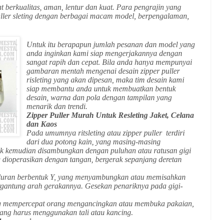
at berkualitas, aman, lentur dan kuat. Para pengrajin yang
uller sleting dengan berbagai macam model, berpengalaman,
Untuk itu berapapun jumlah pesanan dan model yang
anda inginkan kami siap mengerjakannya dengan
sangat rapih dan cepat. Bila anda hanya mempunyai
gambaran mentah mengenai desain zipper puller
risleting yang akan dipesan, maka tim desain kami
siap membantu anda untuk membuatkan bentuk
desain, warna dan pola dengan tampilan yang
menarik dan trendi.
Zipper Puller Murah Untuk Resleting Jaket, Celana
dan Kaos
Pada umumnya ritsleting atau zipper puller terdiri
dari dua potong kain, yang masing-masing
tuk kemudian disambungkan dengan puluhan atau ratusan gigi
ng dioperasikan dengan tangan, bergerak sepanjang deretan
aluran berbentuk Y, yang menyambungkan atau memisahkan
rgantung arah gerakannya. Gesekan penariknya pada gigi-
ng mempercepat orang mengancingkan atau membuka pakaian,
orang harus menggunakan tali atau kancing.