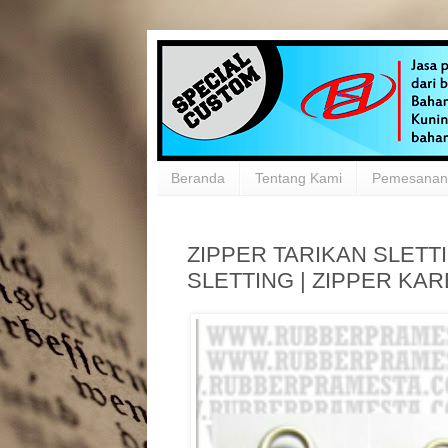
Beranda
Tentang Kami
Pemesanan 
ZIPPER TARIKAN SLETT
SLETTING | ZIPPER KAR