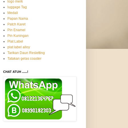
logo merk
luggage Tag
Medali
Papan Nama
Patch Karet
Pin Enamel
Pin Kuningan
Plat Label
plat label alloy
Tarikan Daun Resletting
Tatakan gelas coaster
CHAT ATUH ......!