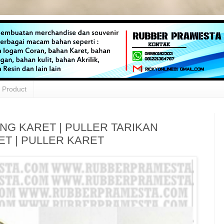
Product
ING KARET | PULLER TARIKAN
ET | PULLER KARET